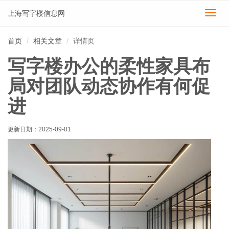
上海写字楼信息网
切
换
导
首页
相关文章
详情页
航
写字楼办公的柔性家具布
局对团队动态协作有何促
进
更新日期：
2025-09-01