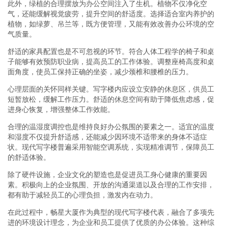
此外，绿植的合理摆放为办公空间注入了生机。植物不仅净化空
气，还能缓解视觉疲劳，提升空间的舒适度。选择适合室内养护的
植物，如绿萝、吊兰等，既方便管理，又能有效改善办公环境的空
气质量。
舒适的家具配置也是不可忽视的环节。符合人体工程学的椅子和桌
子能够有效预防职业病，提高员工的工作体验。调整座椅高度和桌
面角度，使员工保持正确的坐姿，减少颈椎和腰椎的压力。
心理层面的关怀同样关键。写字楼内应设立安静的休息区，供员工
短暂放松，缓解工作压力。舒适的休息空间有助于降低焦虑感，促
进身心恢复，增强整体工作效能。
合理的温湿度调控也是维持良好办公氛围的要素之一。适宜的温度
和湿度不仅提升舒适感，还能减少因环境不适带来的身体不适症
状。现代写字楼普遍采用智能空调系统，实现精准调节，保障员工
的舒适体验。
除了硬件设施，企业文化的塑造也是促进员工身心健康的重要因
素。积极向上的企业氛围、开放的沟通渠道以及合理的工作安排，
都有助于减轻员工的心理负担，激发内在动力。
在此过程中，畅星大厦作为典型的现代写字楼代表，融合了多项先
进的环境设计理念，为企业和员工提供了优质的办公体验。这种综