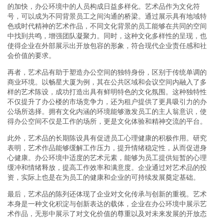
的加快，办公环境中的人员构成日益多样化。艺术品作为文化符
号，可以成为不同背景员工之间沟通的桥梁。通过展示具有地域特
色或时代精神的艺术作品，不同文化背景的员工能够在共同的空间
中找到共鸣，增强团队凝聚力。同时，这种文化多样性的呈现，也
使得企业在外部展示出开放包容的形象，符合现代企业责任感和社
会价值的要求。
再者，艺术品有助于塑造办公空间的独特身份，区别于传统单调的
商业环境。以畅星大厦为例，其在公共区域和会议空间内融入了多
样的艺术陈设，成功打造出具有鲜明特色的文化氛围。这种独特性
不仅提升了办公楼的市场竞争力，还为租户提供了更具吸引力的办
公场所选择。拥有文化内涵的环境能够激发员工的主人翁意识，使
得办公空间不仅是工作的场所，更是文化体验和精神交流的平台。
此外，艺术品的长期陈设具有促进员工心理健康的积极作用。研究
表明，艺术作品能够缓解工作压力，提升情绪稳定性，从而促进身
心健康。办公环境中适度的艺术元素，能够为员工提供短暂的心理
缓冲和情绪释放，提高工作效率和满意度。企业通过对艺术品的投
资，实际上也是在为员工的健康和企业的可持续发展奠定基础。
最后，艺术品的陈列还体现了企业对文化传承与创新的重视。艺术
本身是一种文化积淀与创新表达的载体，企业在办公环境中展示艺
术作品，无形中展示了对文化价值的尊重以及对未来发展的开放态