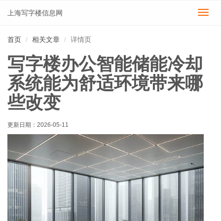
上海写字楼信息网
切
换
导
首页
相关文章
详情页
航
写字楼办公智能储能冷却
系统能为舒适环境带来哪
些改变
更新日期：
2026-05-11