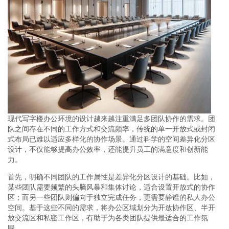
现代写字楼办公环境的设计越来越注重满足多团队协作的需求。团
队之间存在不同的工作方式和交流频率，传统的单一开放式或封闭
式布局已难以适应多样化的协作场景。通过科学的空间差异化分区
设计，不仅能够提高办公效率，还能提升员工的满意度和创新能
力。
首先，明确不同团队的工作属性是差异化分区设计的基础。比如，
某些团队需要频繁的头脑风暴和集体讨论，适合设置开放式的协作
区；而另一些团队则偏向于独立完成任务，更需要静谧的私人办公
空间。基于这些不同的需求，将办公区域划分为开放协作区、半开
放交流区和私密工作区，有助于为各类团队提供最适合的工作氛
围。