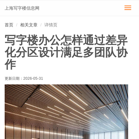
上海写字楼信息网
切
换
导
首页
相关文章
详情页
航
写字楼办公怎样通过差异
化分区设计满足多团队协
作
更新日期：
2026-05-31