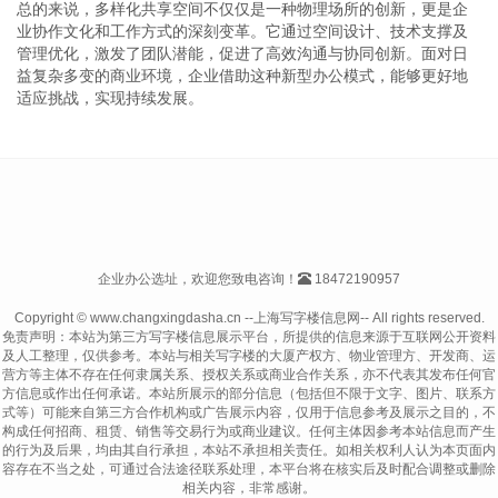
总的来说，多样化共享空间不仅仅是一种物理场所的创新，更是企
业协作文化和工作方式的深刻变革。它通过空间设计、技术支撑及
管理优化，激发了团队潜能，促进了高效沟通与协同创新。面对日
益复杂多变的商业环境，企业借助这种新型办公模式，能够更好地
适应挑战，实现持续发展。
企业办公选址，欢迎您致电咨询！
18472190957
Copyright © www.changxingdasha.cn --上海写字楼信息网-- All rights reserved.
免责声明：本站为第三方写字楼信息展示平台，所提供的信息来源于互联网公开资料
及人工整理，仅供参考。本站与相关写字楼的大厦产权方、物业管理方、开发商、运
营方等主体不存在任何隶属关系、授权关系或商业合作关系，亦不代表其发布任何官
方信息或作出任何承诺。本站所展示的部分信息（包括但不限于文字、图片、联系方
式等）可能来自第三方合作机构或广告展示内容，仅用于信息参考及展示之目的，不
构成任何招商、租赁、销售等交易行为或商业建议。任何主体因参考本站信息而产生
的行为及后果，均由其自行承担，本站不承担相关责任。如相关权利人认为本页面内
容存在不当之处，可通过合法途径联系处理，本平台将在核实后及时配合调整或删除
相关内容，非常感谢。