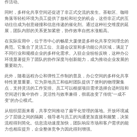
作活动。
同时，多样化共享空间还促进了非正式交流的发生。茶歇区、咖啡
角落等轻松环境为员工提供了放松和社交的机会，这些非正式的互
动往往成为创意碰撞和信息传递的催化剂。通过这种社交维度的延
展，团队内部的关系更加紧密，协作效率自然水涨船高。
在实际应用中，位于市中心的畅星大厦便是多样化共享空间理念的
典范。它集合了灵活工位、主题会议室和多功能公共区域，满足了
不同行业和规模企业的多样化需求。入驻企业纷纷反映，这种办公
环境显著提升了团队的协作深度与创新能力，成为推动企业发展的
重要助力。
此外，随着远程办公和弹性工作制的普及，办公空间的多样化共享
特性更显重要。它为异地员工和临时团队提供了便利的物理聚集
点，支持灵活的工作安排。员工可以根据项目需求选择合适时段和
空间进行集中协作，灵活性与效率兼得，彻底改变了传统“一成不
变”的办公模式。
从组织层面来看，共享空间推动了扁平化管理的落地。开放环境减
少了层级之间的隔阂，领导者与员工的沟通更加直接和频繁，决策
流程得到简化。信息流动速度加快，团队响应市场和客户需求的能
力也相应提升，企业整体竞争力因此得到增强。