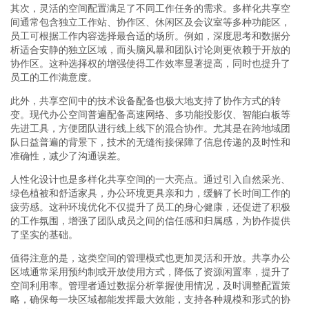
其次，灵活的空间配置满足了不同工作任务的需求。多样化共享空
间通常包含独立工作站、协作区、休闲区及会议室等多种功能区，
员工可根据工作内容选择最合适的场所。例如，深度思考和数据分
析适合安静的独立区域，而头脑风暴和团队讨论则更依赖于开放的
协作区。这种选择权的增强使得工作效率显著提高，同时也提升了
员工的工作满意度。
此外，共享空间中的技术设备配备也极大地支持了协作方式的转
变。现代办公空间普遍配备高速网络、多功能投影仪、智能白板等
先进工具，方便团队进行线上线下的混合协作。尤其是在跨地域团
队日益普遍的背景下，技术的无缝衔接保障了信息传递的及时性和
准确性，减少了沟通误差。
人性化设计也是多样化共享空间的一大亮点。通过引入自然采光、
绿色植被和舒适家具，办公环境更具亲和力，缓解了长时间工作的
疲劳感。这种环境优化不仅提升了员工的身心健康，还促进了积极
的工作氛围，增强了团队成员之间的信任感和归属感，为协作提供
了坚实的基础。
值得注意的是，这类空间的管理模式也更加灵活和开放。共享办公
区域通常采用预约制或开放使用方式，降低了资源闲置率，提升了
空间利用率。管理者通过数据分析掌握使用情况，及时调整配置策
略，确保每一块区域都能发挥最大效能，支持各种规模和形式的协